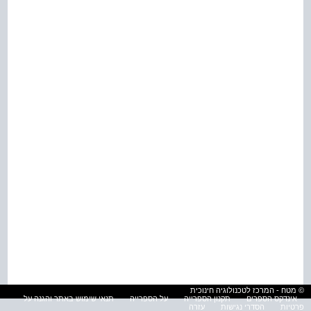
© מטח - המרכז לטכנולוגיה חינוכית
אינדקס הספרים
תקנון הספרייה
על הספרייה
תנאי שימוש באתר והגנה על
פרטיות
הסדרי נגישות
עזרה