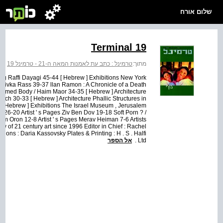
שלום אורח
Terminal 19
‬
>
טרמינל : כתב עת לאמנות המאה ה-21 - טרמינל 19
מתוך:
ting Raffi Dayagi 45-44 [ Hebrew ] Exhibitions New York
 Rivka Rass 39-37 llan Ramon : A Chronicle of a Death
sumed Body / Haim Maor 34-35 [ Hebrew ] Architecture
itch 30-33 [ Hebrew ] Architecture Phallic Structures in
9 [ Hebrew ] Exhibitions The Israel Museum , Jerusalem
l 26-20 Artist ' s Pages Ziv Ben Dov 19-18 Soft Porn ? /
am Oron 12-8 Artist ' s Pages Merav Heiman 7-6 Artists
w of 21 century art since 1996 Editor in Chief : Rachel
ons : Daria Kassovsky Plates & Printing : H . S . Halfi
אל הספר
Ltd .