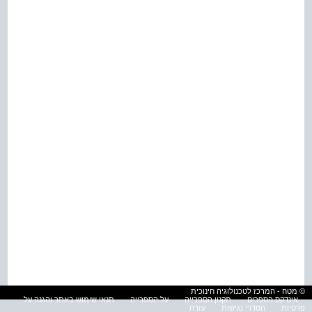
© מטח - המרכז לטכנולוגיה חינוכית
אינדקס הספרים
תקנון הספרייה
על הספרייה
תנאי שימוש באתר והגנה על
פרטיות
הסדרי נגישות
עזרה