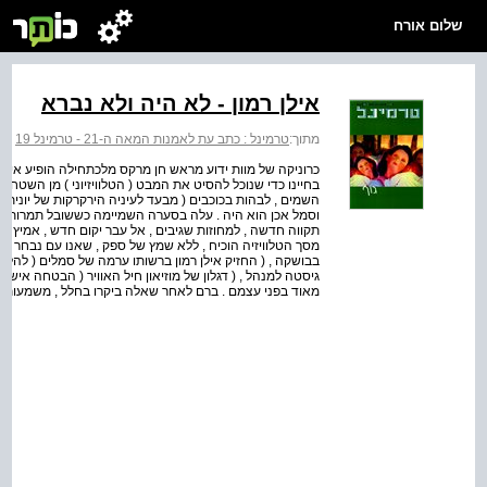
שלום אורח
אילן רמון - לא היה ולא נברא
מתוך:
טרמינל : כתב עת לאמנות המאה ה-21 - טרמינל 19
>
‬
כרוניקה של מוות ידוע מראש חן מרקס מלכתחילה הופיע אילן 
בחיינו כדי שנוכל להסיט את המבט ( הטלוויזיוני ) מן השטחי
השמים , לבהות בכוכבים ( מבעד לעיניה הירקרקות של יונית לוי 
וסמל אכן הוא היה . עלה בסערה השמיימה כששובל תמרות אש
תקווה חדשה , למחוזות שגיבים , אל עבר יקום חדש , אמיץ ובת
מסך הטלוויזיה הוכיח , ללא שמץ של ספק , שאנו עם נבחר ,
בבושקה , ( החזיק אילן רמון ברשותו ערמה של סמלים ( להלן : 
גיסטה למנהל , ( דגלון של מוזיאון חיל האוויר ( הבטחה אישי
מאוד בפני עצמם . ברם לאחר שאלה ביקרו בחלל , משמעות