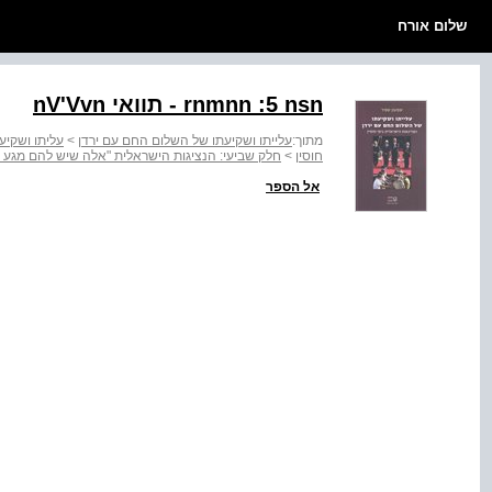
שלום אורח
‭- rnmnn :5 nsn‬ תוואי ‭nV'Vvn‬
מתוך:
עלייתו ושקיעתו של השלום החם עם ירדן
>
עליתו ושקיע
חוסין
>
חלק שביעי: הנציגות הישראלית "אלה שיש להם מגע 
אל הספר