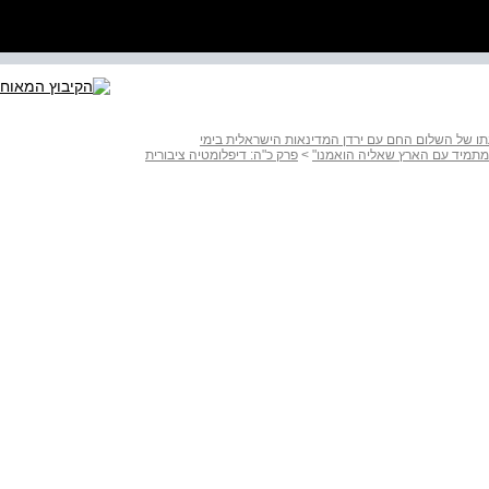
תו של השלום החם עם ירדן המדינאות הישראלית בימי
מתמיד עם הארץ שאליה הואמנו"
>
פרק כ"ה: דיפלומטיה ציבורית