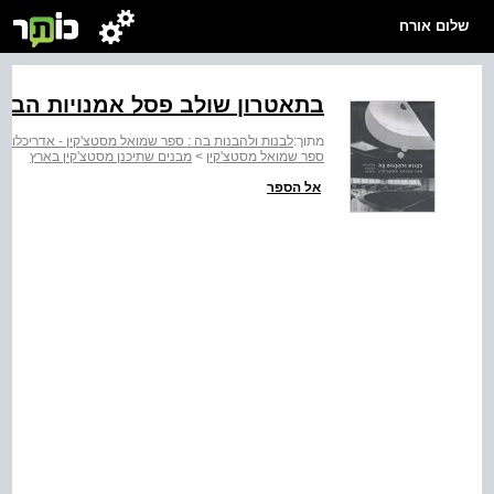
שלום אורח
בתאטרון שולב פסל אמנויות הבמ
מתוך:
לבנות ולהבנות בה : ספר שמואל מסטצ'קין - אדריכלות 
ספר שמואל מסטצ'קין
>
מבנים שתיכנן מסטצ'קין בארץ
אל הספר