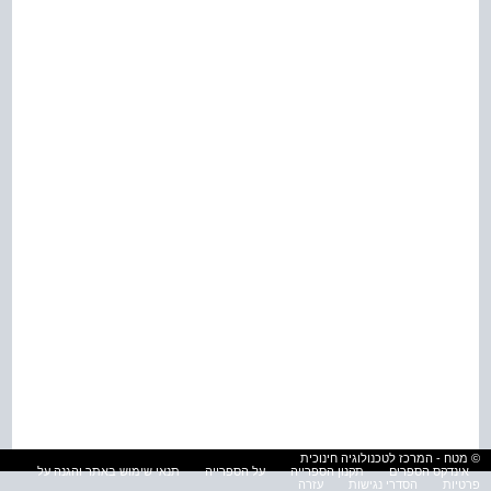
© מטח - המרכז לטכנולוגיה חינוכית
אינדקס הספרים
תקנון הספרייה
על הספרייה
תנאי שימוש באתר והגנה על
פרטיות
הסדרי נגישות
עזרה