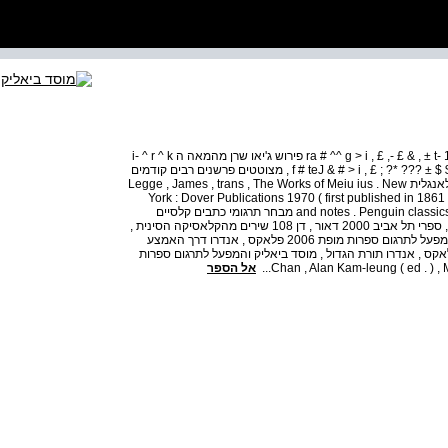
טקסטים ופירושים מסורתיים פירוש ג'ו שי מהמאה ה ra # ^^ g > i , £ ,- £ & , ± t- 12 1983 פירוש ג'יאו שרן מהמאה ה i- ^ r ^ k
, MMM . ± f , 1987 18 טקסט מבואר שערך יאנג בו ג'וץ . בו $ $ ± ??? *? ; £ , f # teJ & # > i , מצוטטים פרשנים רבים קודמים
1984 ושכולל גם תרגום לסינית מודרנית תרגומים ה'מנג רזה' לאנגלית Legge , James , trans , The Works of Meiu ius . New
York : Dover Publications 1970 ( first published in 1861 )
and notes . Penguin classics 2004 ( revised edition , originall y published in 1970 ) מבחר תרגומי כתבים קלסיים
אחרים לעברית דאור דן המיתולוגיה הסינית , סדרת מיתוסים , ספרי תל אביב 2000 דאור , דן 108 שירים מהקלאסיקה הסינית ,
חרגול 2002 כץ , אמירה מאמרות קונפוציוס , מוסד ביאליק והמפעל לתרגום ספרות מופת 2006 פלאקס , אנדרו דרך האמצע
 , מוסד ביאליק והמפעל לתרגום ספרות מופת 2004 פלאקס , אנדרו תורת הגדול , מוסד ביאליק והמפעל לתרגום ספרות
אל הספר