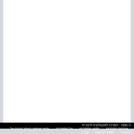
© מטח - המרכז לטכנולוגיה חינוכית
אינדקס הספרים
תקנון הספרייה
על הספרייה
תנאי שימוש באתר והגנה על
פרטיות
הסדרי נגישות
עזרה