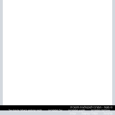
© מטח - המרכז לטכנולוגיה חינוכית
אינדקס הספרים
תקנון הספרייה
על הספרייה
תנאי שימוש באתר והגנה על
פרטיות
הסדרי נגישות
עזרה