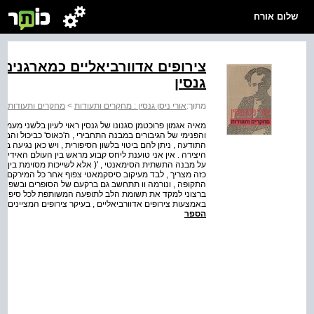
שלום אורח
צירופים אדוורביאליים כמארגנים ס
גנסין
מתוך:
אורי ניסן גנסין : מחקרים ותעודות
>
מחקרים ותעודות
>
מאיה אגמון פרוכטמן סגנונו של גנסין ראוי לעיון בלשני מעמי
והפנימי של הגיבורים במבנה התחבירי , ה'כאוס' כביכול והבל
התודעה , ניתן להם ביטוי בלשון הסיפורית , ויש כאן נגיעה ב
היצירה . אין אני טוענת ליחס קבוע מראש בין העולם האידי
על מבנה התשתית הסימאנטי , '( אלא לשייכות מסוימת בין השנ
כזה מצריך , לבד מעיקוב סיסקמאטי צפוף אחר כל המירקם הל
התקופה , ונורמה וו תתחשב גם ברקעם של הסופרים ובשפות ה
באמצעות צירופים אדוורביאליים , בעיקר צירופים המציינים זמן או נסיבות . הצירופים . 
הספר