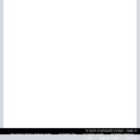
© מטח - המרכז לטכנולוגיה חינוכית
אינדקס הספרים
תקנון הספרייה
על הספרייה
תנאי שימוש באתר והגנה על
פרטיות
הסדרי נגישות
עזרה