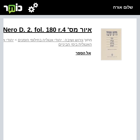
שלום אורח
איור מס' ‭BL Cotton Nero D. 2. fol. 180 r.4‬
מתוך:
גירוש ושיבה : יהודי אנגליה בחילופי הזמנים
>
יהודי אנג
האנגלית בימי הביניים
אל הספר