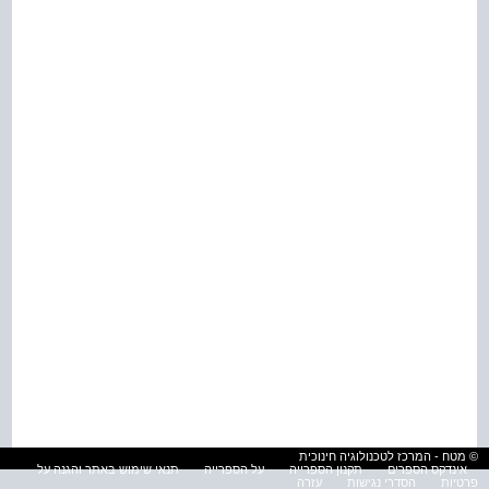
© מטח - המרכז לטכנולוגיה חינוכית
אינדקס הספרים
תקנון הספרייה
על הספרייה
תנאי שימוש באתר והגנה על
פרטיות
הסדרי נגישות
עזרה