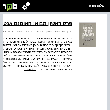
שלום אורח
פרק ראשון מבוא: האומנם אנטיש
מתוך:
גניוס יהיר ועושק : אנטי-ציונות כאנטי-יהדות במצרים
>
בכתובים מצריים בשנות השמונים נושבת הרוח הרעה של אנט
בעיתונות המצרית או המעביר מבטו על כותרות הספרים המוצג
ישראל בקריקטורות הפוליטיות הן מעוקלות אף וגב , דלילות זק
ירחונים קוראות לחיסול המדינה היהודית , וספרים שבים ועו
בניסוחיה הקלאסיים עם מידה של חלחלה והטחת אשמה המשבי
העלילה המיוחסים לעת הנוכחית או של האשמות נוסח 'הרעלת
למצרים — מגלים אותה כדימוי קיים ועומד של התנהגות יהודית 
' ספר הספרים של תורת המזימה הרמונית הבינלאומית של היהוד
ורישומם ניכר גם בפרשנויות לאירועים עכשוויים — השתלטות 
לערעור הסדר החברתי והפו...
אל הספר