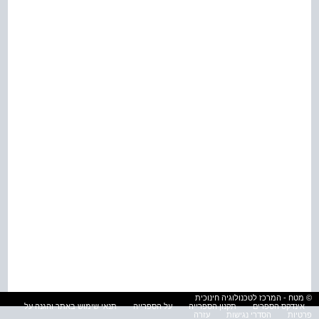
© מטח - המרכז לטכנולוגיה חינוכית
אינדקס הספרים
תקנון הספרייה
על הספרייה
תנאי שימוש באתר והגנה על
פרטיות
הסדרי נגישות
עזרה