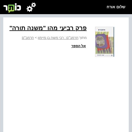
שלום אורח
פרק רביעי מהו "משנה תורה"
מתוך:
הרמב"ם : רבי משה בן מיימון
>
הרמב"ם
אל הספר