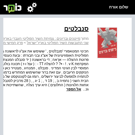
שלום אורח
סנבלטים
מתוך:
פייטנים ובריונים : צמיחת השיר הפוליטי העברי בארץ-י
שני התגבשות השיר הפוליטי בארץ־ישראל
>
פרק חמישי מטאפ
הכינוי המטאפורי 'סנבלטים , ' ששימש את אצ"ג לראשונה בשיר
הפוליטית האופוזיציונית של אצ"ג ובני חבורתו : ובעת כענפי סת
המקדמת v K . ! - •? ? להצלה TT - : 
המוסרי לבין הגינוי המדיני . סנבלט , המנהיג , מצטייר כאן 
הנזקקים הרעבים . עם זאת ברור שהשימוש המחודש בדמותו ש
לנחמיה ולמפעלו לביצור ירושלים , רומז גם לקונטקסט של מ
הבית השני ( נחמיה ב , ; 9
אחוות הלגיונות ( החלוצים ) היא ערך נעלה , שהשתייכות אל
גנ...
אל הספר