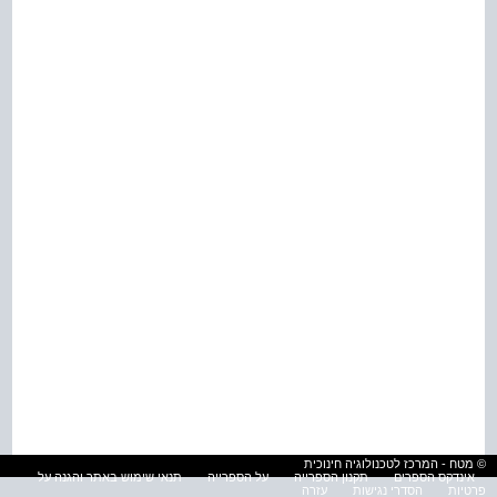
© מטח - המרכז לטכנולוגיה חינוכית
אינדקס הספרים
תקנון הספרייה
על הספרייה
תנאי שימוש באתר והגנה על
פרטיות
הסדרי נגישות
עזרה