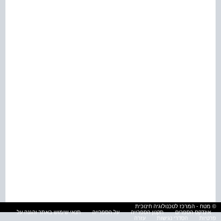
© מטח - המרכז לטכנולוגיה חינוכית
אינדקס הספרים
תקנון הספרייה
על הספרייה
תנאי שימוש באתר והגנה על
פרטיות
הסדרי נגישות
עזרה