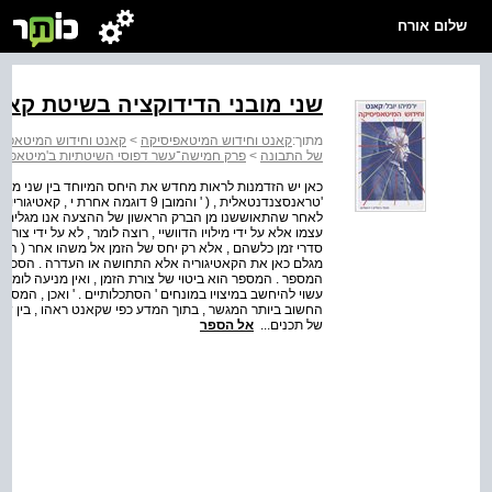
שלום אורח
שני מובני הדידוקציה בשיטת קאנ
מתוך:
קאנט וחידוש המיטאפיסיקה
>
קאנט וחידוש המיטאפיס
של התבונה
>
פרק חמישה־עשר דפוסי השיטתיות ב'מיטאפיס
כאן יש הזדמנות לראות מחדש את היחס המיוחד בין שני מובני
'טראנסצנדנטאלית , ( ' והמובן 9 דוגמה
לאחר שהתאוששנו מן הברק הראשון של ההצעה אנו מגלים ש
סדרי זמן כלשהם , אלא רק יחס של הזמן אל משהו אחר ( התח
מגלם כאן את הקאטיגוריה אלא התחושה או העדרה . הסכימ
המספר . המספר הוא ביטוי של צורת הזמן , ואין מניעה לומר 
עשוי להיחשב במיצויו במונחים ' הסתכלותיים . ' ואכן , המ
החשוב ביותר המגשר , בתוך המדע כפי שקאנט ראהו , בין שכ
של תכנים...
אל הספר