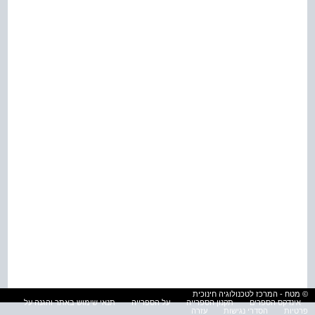
© מטח - המרכז לטכנולוגיה חינוכית
אינדקס הספרים
תקנון הספרייה
על הספרייה
תנאי שימוש באתר והגנה על
פרטיות
הסדרי נגישות
עזרה