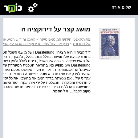
שלום אורח
מושג קצר על דידוקציה זו
מתוך:
קאנט וחידוש המיטאפיסיקה
>
קאנט וחידוש המיטאפיס
של התבונה
>
פרק ארבעה־עשר הדידוקציה כאכספליקאציה תיא
דידוקציה זו היא הצגה [ rstellung
בתורת קביעה של תופעות בחלל ובזמן בכלל ; ולבסוף , הצגה
Darstellung אינו מופיע כאן בהוראה הטכנית המיוחד
עניינים' או ' אכספוזיציה . ' אין זה מקרי שקאנט מסכם ומודיע
שנועד לצדק את עמדתו הוא עוסק בפיתוחה התוכני . הדבר מע
עקרוני שלו , אם נעשתה בדרך המביאה בחשבון את כל יסוד
במופשטותו הכללית הריהו בבחינת היפותיזה חדשה ומהפכנית
מקום לקבל ...
אל הספר