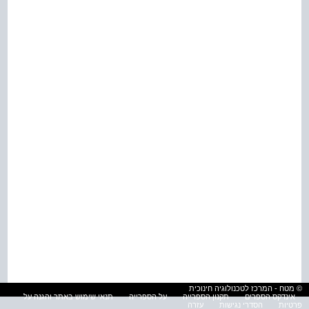
© מטח - המרכז לטכנולוגיה חינוכית
אינדקס הספרים
תקנון הספרייה
על הספרייה
תנאי שימוש באתר והגנה על
פרטיות
הסדרי נגישות
עזרה