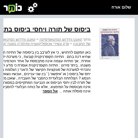
שלום אורח
ביסוס של תורה ויחסי ביסוס בתוכ
מתוך:
קאנט וחידוש המיטאפיסיקה
>
קאנט וחידוש המיטאפיס
של התבונה
>
פרק עשירי אכספליקאציה ומיתודה נסוגה־אחור
שהיא דנה בהם . התיזה הקופרניקנית קובעת , כי מערכת ידו
אחרת . אך התיזה עצמה אינה מתבססת על אחד הטרמינים 
משנהו . ביתר פירוט : התיזה הקופרניקנית אומרת כי מדע הטב
והכרחי למערכת של פונקציות הקישור של ה'אני' ( הגלומה בק
יחס של ביסוס ( או 'איפשור ( ' בין שני עניינים , ועכשיו נ
הנסוג ? הצלחתה הבלעדית כהסבר של העובדה , שאכן מדע טבע
של תורה לבין יחסי הביסוס או הנביעה המתקיימים במסגרתה 
אינה מבוססת על המימצא , אלא על כוחה הבלעדי להסבירו ; 
אינה פוסלת אותה ...
אל הספר