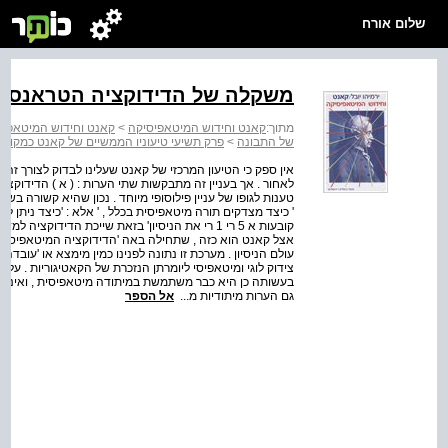
שלום אורח
משקלה של הדידוקציה הטראנסצ
מתוך:
קאנט וחידוש המיטאפיסיקה
>
קאנט וחידוש המיטאפיס
של התבונה
>
פרק תשיעי טיעוניו הממשיים של קאנט כמקור 
אין ספק כי הטיעון המרכזי של קאנט שעלינו לבדוק לצורך ז
לאחור . אך בעניין זה מתבקשות שתי הערות : ( א ) הדידו
' כיצד מצדקים תורה מיטאפיסית בכלל , ' אלא : 'כיצד ניתן
קובעות א 5 רי 1 רי את הניסיון' בזאת שייכת הדידו
אצל קאנט הוא כזה , שתחילה באה 'הדידוקציה המיטאפיסית' 
עולם הניסיון . מערכת זו נתונה לפנינו כמין מימצא או 'עוב
צידוק לוגי ומיטאפיסי ליומרתן הנזכרת של הקאטיגוריות . ע
בעשותה כן היא כבר משתמשת במיתודה מיטאפיסית , ואינה 
גם הערות מיתודיות מ...
אל הספר