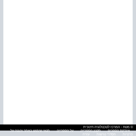
© מטח - המרכז לטכנולוגיה חינוכית
אינדקס הספרים
תקנון הספרייה
על הספרייה
תנאי שימוש באתר והגנה על
פרטיות
הסדרי נגישות
עזרה