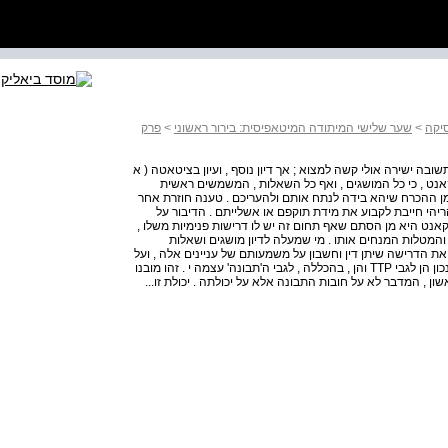
יקה
>
שער שלישי המיתודה המיטאפיסית: בירור ראשוני
>
פרק
ובה ישירה אולי קשה למצוא ; אך דיון נוסף , ועיון בציטאטה ( א
 קאנט , כי כל המושגים , ואף כל השאלות , המשמשים ראשית
 מן ההכרח שיהא בידה לנתח אותם ולהעריכם . טענה חוזרת אחר
הריהי חייבת לקבוע את מידת תוקפם או אשלייתם . הדיבור על
 קאנט היא מן הסתם שאף תחום זה יש לו דרישות פנימיות משלו ,
מטלות המנחים אותו . מי שמעלה לדיון מושגים ושאלות
את הדרישה שיתן דין וחשבון על משמעותם של עניינים אלה , ועל
מה שהוא עשוי לחשוב כתשובה מספקת לשאלותיו ; ודבר זה נכון הן לגבי TTP והן , בהכללה , לגבי ה'תבונה' עצמה י . זהו מובנו
ון , המדבר לא על חובות התבונה אלא על יכולתה . יכולת זו...