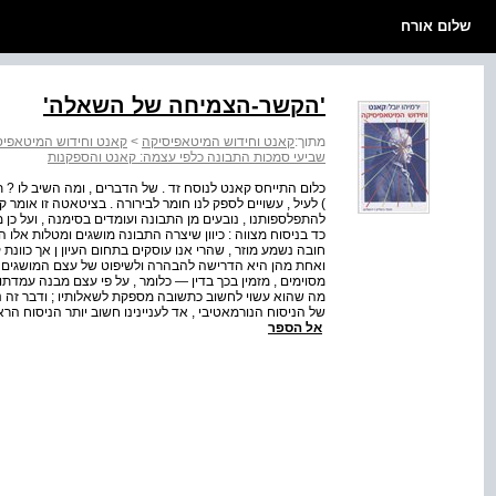
שלום אורח
'הקשר-הצמיחה של השאלה'
מתוך:
קאנט וחידוש המיטאפיסיקה
>
קאנט וחידוש המיטאפיס
שביעי סמכות התבונה כלפי עצמה: קאנט והספקנות
כלום התייחס קאנט לנוסח זד . של הדברים , ומה השיב לו ? תש
) לעיל , עשויים לספק לנו חומר לבירורה . בציטאטה זו אומר
להתפלספותנו , נובעים מן התבונה ועומדים בסימנה , ועל כן
כד בניסוח מצווה : כיוון שיצרה התבונה מושגים ומטלות אלו 
חובה נשמע מוזר , שהרי אנו עוסקים בתחום העיון ן אך כוונת
ואחת מהן היא הדרישה להבהרה ולשיפוט של עצם המושגים וה
מסוימים , מזמין בכך בדין — כלומר , על פי עצם מבנה עמדתו
של הניסוח הנורמאטיבי , אד לעניינינו חשוב יותר הניסוח הראש
אל הספר