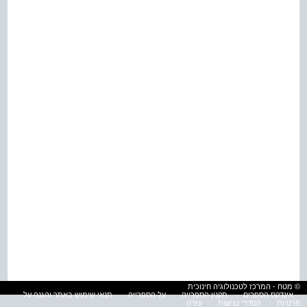
© מטח - המרכז לטכנולוגיה חינוכית
אינדקס הספרים
תקנון הספרייה
על הספרייה
תנאי שימוש באתר והגנה על
פרטיות
הסדרי נגישות
עזרה