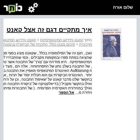
שלום אורח
איך מתקיים דגם זה אצל קאנט
מתוך:
קאנט וחידוש המיטאפיסיקה
>
קאנט וחידוש המיטאפיס
מרכיביה
>
סיכום ומבט כולל: התכנית של הביקורת וביצועה
ואכן , דגם זה של הפילוסופיה בכלל , שקאנט מציג בסוף ספר
שהציגה בפתח ספרו ובמקומות מקבילים , וכפי שהתבררז ? מתוך
המיטאפיסיקה . היא מזדהה עם 'צורך' של התבונה אשר נולד מ
, של התבונה בשלב נתון של התפתחותה . אלה הם , מצד אחד 
Aufklarung n האינטרס המיטאפיסי מאפיין את התבו
ואילך במהדורת האקדמיה הפרוסית . ( של התבהרות ופיתוח .
ויתירה מ...
אל הספר