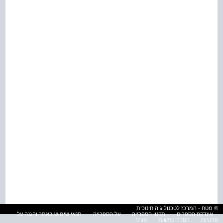
© מטח - המרכז לטכנולוגיה חינוכית
אינדקס הספרים
תקנון הספרייה
על הספרייה
תנאי שימוש באתר והגנה על
פרטיות
הסדרי נגישות
עזרה