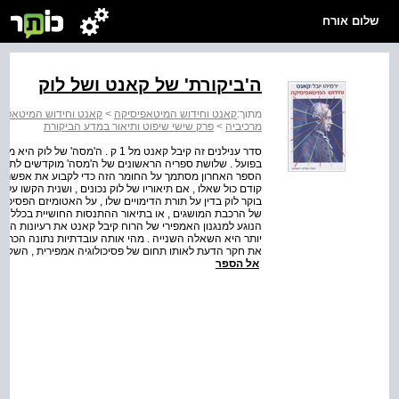
שלום אורח
ה'ביקורת' של קאנט ושל לוק
מתוך:
קאנט וחידוש המיטאפיסיקה
>
קאנט וחידוש המיטאפיס
מרכיביה
>
פרק שישי שיפוט ותיאור במדע הביקורת
סדר ענילנים זה קיבל קאנט מל 1 ק . 
בפועל . שלושת ספריה הראשונים של ה'מסה' מוקדשים לתיאור
קודם כול שאלו , אם תיאוריו של לוק נכונים , ושנית הקשו 
בוקר לוק בדין על תורת הדימויים שלו , על האטומיזם הפסיכולו
של הרכבת המושגים , או בתיאור ההתנסות החושיית בכלל . חל
הנוגע למנגנון האמפירי של הרוח קיבל קאנט את רעיונות הא
את חקר הדעת לאותו תחום של פסיכולוגיה אמפירית , השקיף ע
אל הספר