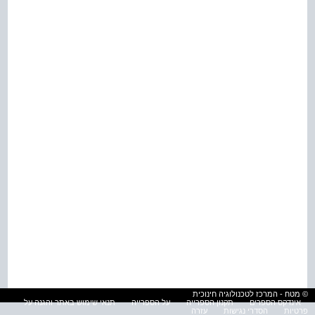
© מטח - המרכז לטכנולוגיה חינוכית
אינדקס הספרים
תקנון הספרייה
על הספרייה
תנאי שימוש באתר והגנה על
פרטיות
הסדרי נגישות
עזרה