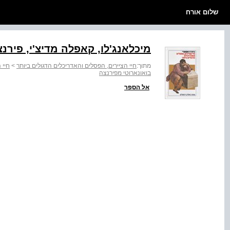
שלום אורח
מיכלאנג'לו, קאפלה מדיצ'י, פירנצ
מתוך:
חיי הציירים, הפסלים והאדריכלים הדגולים ביותר
>
חיי 
בואונארוטי מפירנצה
אל הספר