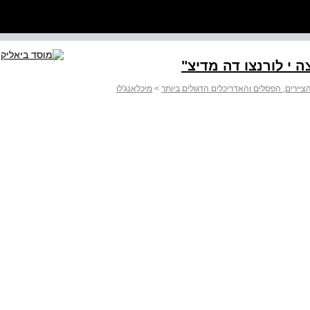
ה י לורנצו דה מדיצ"
הציירים, הפסלים והאדריכלים הדגולים ביותר
>
מיכלאנג'לו