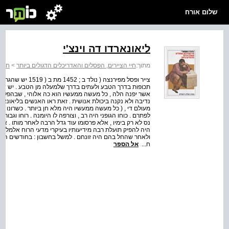
שלום אורח
ליאונארדו דה וינצ'י
מתוך:
חיי הציירים, הפסלים והאדריכלים הדגולים ביותר
>
חיי 
צייר ופסל מפירנצה
תכופות בדרך הטבע ולעתים בדרך שלמעלה מן הטבע . יש שבאד
אשר יפנה הלה , כל מעשה ממעשיו הוא כה אלוהי , שבהפליגו
נדיבה ולא נקנה ביכולת אנושית . זאת ראו האנשים בליאונארד
מעולם די , ( כל מעשה ממעשיו היה מלא חן ביותר . כשרונו ה
לפתרם . כוחו הגופני היה רב , וצורפה לו היומנה . רוחו וגבורת
נס לא רק בימיו , אלא פרסומו עוד גדל הרבה לאחר מותו . אכן ,
ולאחר שהחל בהם היה זונחם . למשל בחשבון : בחודשים המו
ח...
אל הספר