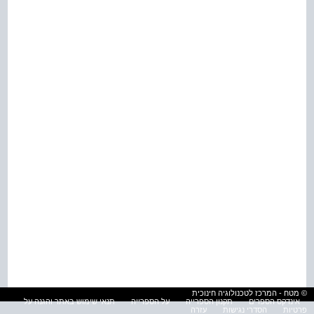
© מטח - המרכז לטכנולוגיה חינוכית
אינדקס הספרים
תקנון הספרייה
על הספרייה
תנאי שימוש באתר והגנה על
פרטיות
הסדרי נגישות
עזרה