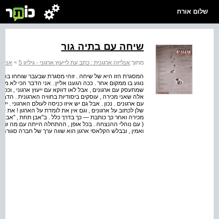
שלום אורח
שיחה עם בתיה גור
מתוך:
אנליזה ארגונית : כתב עת לייעוץ ארגוני - גיליון 5
>
אנליז
המסגרת הזו היא של שיחה . זוהי מסגרת שבעבר שוחחו בה עם 
נוגע בו ממקום אחר . ככה הגענו אליין . אני הדבר הכי לא מנ
שמתעסק עם ארגונים , אבל לאו דווקא עם ייעוץ ארגוני , וככה
אלה שאני מכירה , עוסקים ביסודיות בחוויה הארגונית . הד
עם ארגונים . נכון . אבל גם יש איזו כניסה לעולם הארגוני . י
שלן לכתוב על ארגונים , וגם אין את לומדת על הארגון ! את קוד
מכירה ואחר כך כותבת — כך בדרך כלל . ב"אבן תחת , "אבן למש
( עם נוהלי ההנצחה . בכל אופן , ההתחלה הייתה עם מה שאני 
ואמין , ובבלש הקלאסי ארגון הוא שווה ערך של חברה סגורה ; 