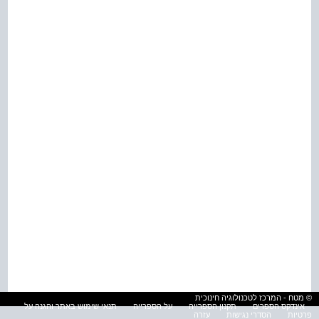
© מטח - המרכז לטכנולוגיה חינוכית
אינדקס הספרים
תקנון הספרייה
על הספרייה
תנאי שימוש באתר והגנה על
פרטיות
הסדרי נגישות
עזרה