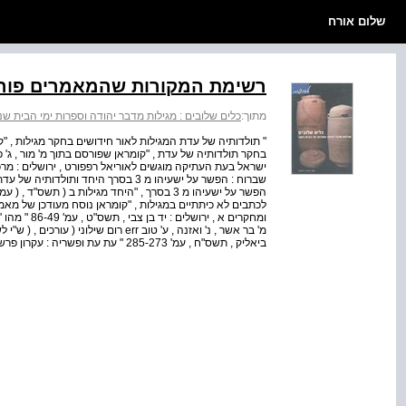
שלום אורח
רשימת המקורות שהמאמרים פור
מתוך:
כלים שלובים : מגילות מדבר יהודה וספרות ימי הבית שני
" תולדותיה של עדת המגילות לאור חידושים בחקר מגילות , 
בחקר תולדותיה של עדת , "קומראן שפורסם בתוך מ' מור , ג' פסטו
שברוח : הפשר על ישעיהו מ 3 בסרך היחד
לכתבים לא כיתתיים במגילות , "קומראן נוסח מעודכן של מאמר 
ומחקרים א , 
מ' בר אשר , נ' ואזנה , ע' טוב err רום 
ביאליק , תשס"ח , עמ' 285-273 " עת עת ופשריה : עקרון פרשנות התלויה בזמן בפשרים , "מקומראן מ...