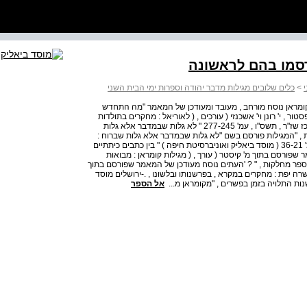
סמו בהם לראשונה
>
כלים שלובים מגילות מדבר יהודה וספרות ימי הבית השני
"קומראן נוסח מורחב , מעובד ומעודכן של המאמר "מה התחדש
ר , י' רונן וי' אשכנזי ( עורכים , ( לאוריאל : מחקרים בתולדות
ישראל בעת העתיקה מוגשים לאוריאל רפפורט , ירושלים : מרכז שז"ר , תשס"ו , עמ' 277-245 " לא גלות שבמדבר אלא גלות
 ותולדותיה של עדת , "המגילות פורסם בשם "לא גלות שבמדבר אלא גלות שברוח :
הפשר על ישעיהו מ 3 בסרך , "היחד מגילות ב ( תשס"ד , ( עמ' 36-21 ( מוסד ביאליק ואוניברסיטת חיפה ) " בין כתבים כיתתיים
שפורסם בתוך מ' קיסטר ( עורך , ( מגילות קומראן : מבואות
ירושלים : יד בן צבי , תשס"ט , עמ' 86-49 " מהו 'ספר מחלקות , " ? 'העתים נוסח מעודכן של המאמר שפורסם בתוך
שילוני ( עורכים , ( ש"י לשרה יפת : מחקרים במקרא , בפרשנותו ובלשונו , .-ירושלים מוסד
אל הספר