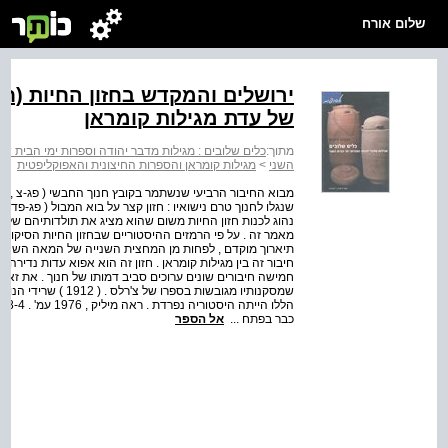
שלום אורח
ירושלים והמקדש בחזון החיות (ח
של עדת מגילות קומראן
מתוך:
כלים שלובים : מגילות מדבר יהודה וספרות ימי הבית שני
השני
>
מגילות קומראן והספרות החיצונית והאפוקליפטית
מבוא החיבור הרביעי שנשתמר בקובץ חנוך החבשי ( פג-צ , ( 
שנגלו לחנוך טרם נישואיו : חזון קצר על בוא המבול ( פג-פד ) 
נהוג לכנות חזון החיות משום שהוא מציג את תולדותיהם של ה
מאמר זה . על פי הרמזים ההיסטוריים שבחזון החיות הסיקו ה
תיארוך מוקדם , לפחות מן המחצית השנייה של המאה השנייה 
חמישה חיבורים שונים ערוכים סביב דמותו של חנוך . את זאת
שמסקנותיו מגובשות ב
כבר בפתח ...
אל הספר