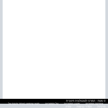
© מטח - המרכז לטכנולוגיה חינוכית
אינדקס הספרים
תקנון הספרייה
על הספרייה
תנאי שימוש באתר והגנה על
פרטיות
הסדרי נגישות
עזרה