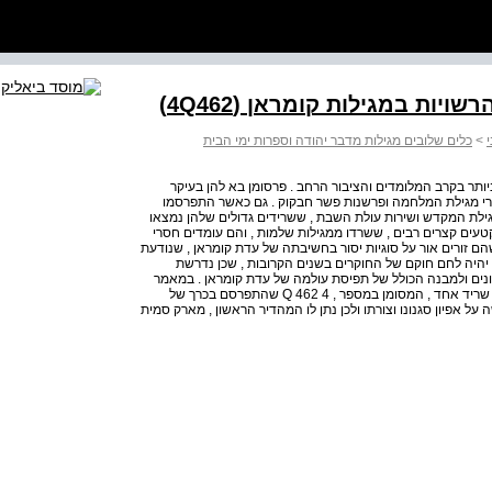
יות במגילות קומראן (4Q462)
>
כלים שלובים מגילות מדבר יהודה וספרות ימי הבית
תר בקרב המלומדים והציבור הרחב . פרסומן בא להן בעיקר
יאורי מגילת המלחמה ופרשנות פשר חבקוק . גם כאשר התפרסמו
גילת המקדש ושירות עולת השבת , ששרידים גדולים שלהן נמצאו
קטעים קצרים רבים , ששרדו ממגילות שלמות , והם עומדים חסרי
הם זורים אור על סוגיות יסור בחשיבתה של עדת קומראן , שנודעת
 יהיה לחם חוקם של החוקרים בשנים הקרובות , שכן נדרשת
נים ולמבנה הכולל של תפיסת עולמה של עדת קומראן . במאמר
יודגמו החידושים הגלומים בעיון בקטעים קטנים יחסית . ייבחן שריד אחד , המסומן במספר , 4 Q 462 שהתפרסם בכרך של
ל אפיון סגנונו וצורתו ולכן נתן לו המהדיר הראשון , מארק סמית