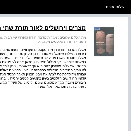
שלום אורח
מצרים וירושלים לאור תורת שתי הרשו
מתוך:
כלים שלובים : מגילות מדבר יהודה וספרות ימי הבית שני
השני
>
ההדרת טקסטים מקומראן
מגילות מדבר יהודה הן מן הטקסטים הקדומים המפורסמים ביו
בזכות המגילות שנתגלו ראשונות , כגון תקנון סרך היחד , ת
מגילות נוספות משכו את עיקר תשומת הלב חיבורים דוגמת מ
במערות קומראן . אך מכלול ספריית קומראן פורש לעינינו גם 
הקשר . אף על פי שהעיון בהם הוא אך בראשיתו , ניתן לומר ש
לנו מתוך החיבורים הגדולים בספרייתה . העיון בקטעים כאלה
עבורה מדוקדקת כרי לצרף את אבני הבניין האלה למסד הנתו
חיבורים מעבדי מקרא מסוגים שונים . קיטועו של השריד מקשה ע
, את הכותרת הסתמי...
אל הספר