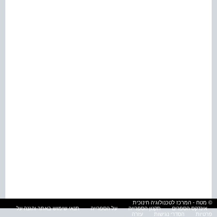
© מטח - המרכז לטכנולוגיה חינוכית
אינדקס הספרים
תקנון הספרייה
על הספרייה
תנאי שימוש באתר והגנה על
פרטיות
הסדרי נגישות
עזרה