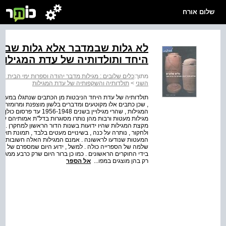
שלום אורח
היחד ותולדותיה של עדת המגילות
מתוך:
כלים שלובים : מגילות מדבר יהודה וספרות ימי הבית שני
השני
>
תולדותיה והשקפותיה של עדת המגילות
תולדותיה של עדת היחד הניבטות מן הכתבים שנתגלו במערות 
, שכן כתבים אלו מקוטעים ומדברים בלשון מוצפנת ומרומזת .
המגילות , שהרי מגילויין ב
מגילות מעטות ורבות מהן נותרו מסוגרות בדל"ת אמותיהם של
מקצת המגילות שהיו ידועות בשנות הדור הראשון למחקרן . אף
ולחקור , נותרה על כנה , בשינויים מעטים בלבד , תמונת תול
המעטות שנודעו לראשונה . אמנם המגילות האלה חשובות ושמ
שלמה של הספרייה כולה . למשל , ידוע היום שמספרם של שרידי
בידי החוקרים הראשונים . כמו כן ברור היום שרק כרבע ממגי
רק בהן מוצגים במפו...
אל הספר