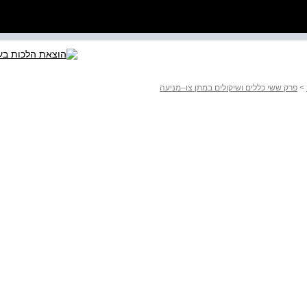
>
פרק ששי כללים ושיקולים במתן צו–מניעה