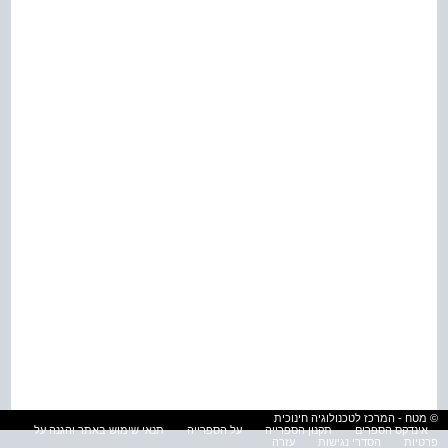
© מטח - המרכז לטכנולוגיה חינוכית
אינדקס הספרים
תקנון הספרייה
על הספרייה
תנאי שימוש באתר והגנה על
פרטיות
הסדרי נגישות
עזרה