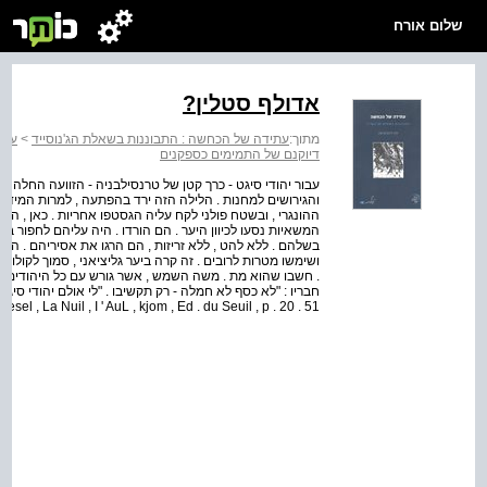
שלום אורח
אדולף סטלין?
מתוך:
עתידה של הכחשה : התבוננות בשאלת הג'נוסייד
>
עתי
דיוקנם של התמימים כספקנים
והגירושים למחנות . הלילה הזה ירד בהפתעה , למרות המידע
ההונגרי , ובשטח פולני לקח עליה הגסטפו אחריות . כאן , הי
המשאיות נסעו לכיוון היער . הם הורדו . היה עליהם לחפור ב
בשלהם . ללא להט , ללא זריזות , הם הרגו את אסיריהם . היה 
ושימשו מטרות לרובים . זה קרה ביער גליציאני , סמוך לקולו
. חשבו שהוא מת . משה השמש , אשר גורש עם כל היהודים הזר
Wiesel , La Nuil , I ' AuL , kjom , Ed . du Seuil , p . 20 . 51