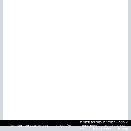
© מטח - המרכז לטכנולוגיה חינוכית
אינדקס הספרים
תקנון הספרייה
על הספרייה
תנאי שימוש באתר והגנה על
פרטיות
הסדרי נגישות
עזרה