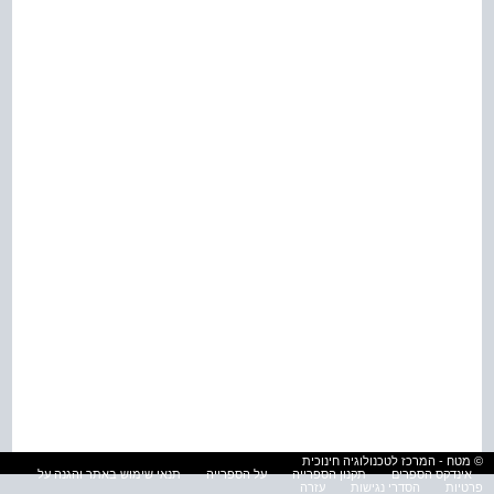
© מטח - המרכז לטכנולוגיה חינוכית
אינדקס הספרים
תקנון הספרייה
על הספרייה
תנאי שימוש באתר והגנה על
פרטיות
הסדרי נגישות
עזרה