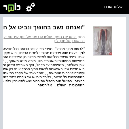
שלום אורח
"ואנחנו נשב בחושך ונביט אל הא
מתוך:
היושבים בחושך : עולמו הדרמטי של חנוך לוין: סובייקט,
בתיאטרון של חנוך לוין
" לראות מתוך מרחק" - מצבי צפייה יוצר הרואה בכל תופעה תרבו
לוין - בעצם חווה פרדוקס מהותי : למרות הכרתו , הוא נזקק 
אותו . כיצד אפשר בכל זאת למצוא מפלט מן הפרדוקס הזה ?
התפיסות המגוונות והשונות זו מזו , מופיע מושג משותף , , 
אופן פעולתה , השפעתה על הקהל , ואף האופנים שבהן היא 
הוא מדיום שבו האפשרות לראות מתוך מרחק אינה רק אפשרות
וקשורה לנוכחות הממשית , , "המבצעת" של הקהל בתיאטרון בזמ
ההתרחשות על הבמה , כלומר מימושו של טקסט כתוב בהצגה 
בהצגה . הפיצול הזה מכפיל את הכוח שיש לתיאטרון כלפי הקהל
ההתכנסות , האולם ...
אל הספר