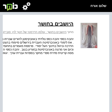
שלום אורח
היושבים בחושך
מתוך:
היושבים בחושך : עולמו הדרמטי של חנוך לוין: סובייקט,
הדרכה וניהול בחינוך העל יסודי . פרסמת מאמרים בתחומי 
וכיום אני מרצה באוניברסיטת בךגוריון בנגב . זהבה כספי החש
מסה קריטית סדרת ספרי מחקר בספרות עברית עורך : יגאל ש