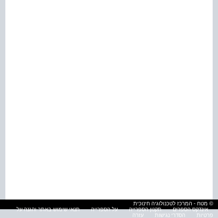
© מטח - המרכז לטכנולוגיה חינוכית
אינדקס הספרים
תקנון הספרייה
על הספרייה
תנאי שימוש באתר והגנה על
פרטיות
הסדרי נגישות
עזרה