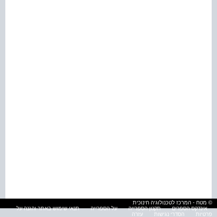
© מטח - המרכז לטכנולוגיה חינוכית
אינדקס הספרים
תקנון הספרייה
על הספרייה
תנאי שימוש באתר והגנה על
פרטיות
הסדרי נגישות
עזרה