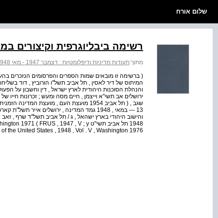
שלום אורח
רשימה ביבליוגרפית וקיצורים במ
מתוך:
תעודות מדיניות ודיפלומטיות : דצמבר 1947 - מאי 1948
( ברשימה זו מובאים שמות הספרים והפרסומים הנזכרים בהערות 
המיתוס של דיר לאסין , תל אביב תשל"ו הורוביץ , דוד בשליח
והנהלת הסוכנות היהודית לארץ ישראל , דין וחשבון על הפעול
ירושלים אב תשי"א וייצמן , חיים מסה ומעש ; זכרונות חייו של
13 — במאי , 1948 גמד המדינה , ירושלים אייר תש
1948 תל אביב תשי"ט 1 ( FRUS , 1947 , V ; y
7  Relations of the United States , 1948 , Vol . V , Washington 1976