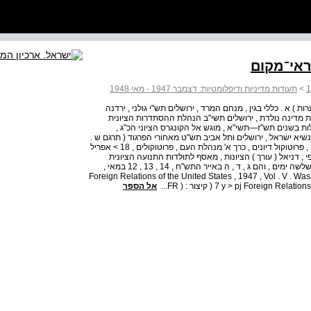
ראי־מקום
>
תעודות מדיניות ודיפלומטיות: דצמבר 1947 - מאי 1948
) א . כללי בגין , מנחם המרד , ירושלים תש"י גולני , ירדנה
ות מדינה נולדת , ירושלים תשי"ב הנהלת ההסתדרות הציונית
ות בשנים תש"ז—תשי"א , מוגש אל הקונגרס הציוני הכ"ג ,
 נשיא ישראל , ירושלים ותל אביב תש"ט מאחורי הפרגוד ( תרגם ש .
שגב , ( תל אביב 1954 מועצת העם , מועצת המדינה הזמנית , פרוטוקול דיונים , כרך א' מנהלת העם , פרוטוקולים , 18 > אפריל
ל"ת קארפי , דניאל ( עורך ) הציונות , מאסף לתולדות התנועה הציונית
והישוב היהודי בארץ ישהאל , ג / תל אביב תשל"ד שרף , זאב שלשה ימים , והם ג , ד , ה באייר התש"ח , 14 , 13 , 12 במאי ,
Foreign Relations of the United States , 1947 , Vol . V . Washington 197
y > pj Foreign ( קיצור : ( FR...
אל הספר