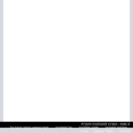
© מטח - המרכז לטכנולוגיה חינוכית
אינדקס הספרים
תקנון הספרייה
על הספרייה
תנאי שימוש באתר והגנה על
פרטיות
הסדרי נגישות
עזרה