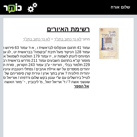
שלום אורח
רשימת האיורים
מתוך:
לא כך כתוב בתנ"ך
>
לא כך כתוב בתנ"ך
יהודים מספרים על ישו איילת אהבים / נפתלי רוטנברג עיונים 
יהודית חילונית ? ארון בתוך ארון / עירית קורן סיפוריהם של
לטייל בירושלים עם ש"י עגנון בקש שלום ורדפהו / אוריאל 
שעשני אשה ? / ד' אריאל יואל , מ' ליבוביץ , י ' מזור האשה בי
אל הספר