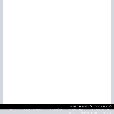
© מטח - המרכז לטכנולוגיה חינוכית
אינדקס הספרים
תקנון הספרייה
על הספרייה
תנאי שימוש באתר והגנה על
פרטיות
הסדרי נגישות
עזרה