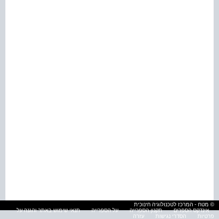
© מטח - המרכז לטכנולוגיה חינוכית
אינדקס הספרים
תקנון הספרייה
על הספרייה
תנאי שימוש באתר והגנה על
פרטיות
הסדרי נגישות
עזרה