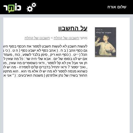
שלום אורח
על החשבון
מתוך:
חשבונו של קהלת
>
חשבונו של קהלת
לעשות חשבון לא לעשות חשבון לספור את הכסף בסוף היום . הו
הכל ( י יט . ( כסף הוא ריק , סימן בלבד לשפע , כוח , מעמד , 
אם יש לנו בסופו של יום . אבא שלי היה שר : כל מה שאין לי מ
חן אוי אבל אין לא קל לספור , ודאי כשסופרים מה שאין , מה 
, ואיך יספור ? ודאי יתחיל בדברים קלים לספירה - מה יש לו ,
החוזר בשירו של נתן אלתרמן ( משנות הארבעים : ( " אני או