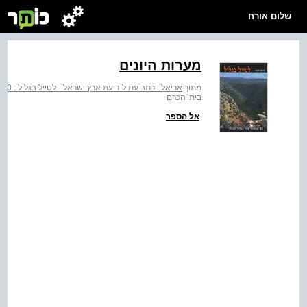
שלום אורח
מערות היונים
מתוך:
אריאל : כתב עת לידיעת ארץ ישראל - לטייל בגליל : 50 מסלולי טיול בגליל ובגולן
בית־הכרם
אל הספר