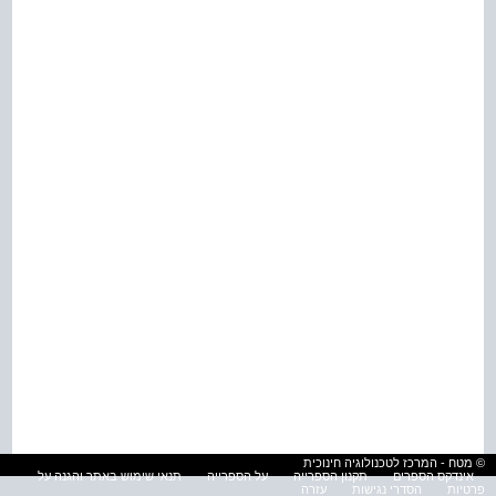
© מטח - המרכז לטכנולוגיה חינוכית
אינדקס הספרים
תקנון הספרייה
על הספרייה
תנאי שימוש באתר והגנה על
פרטיות
הסדרי נגישות
עזרה