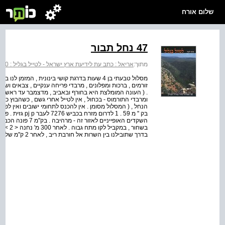
שלום אורח
47 נחל תבור
מתוך:
אריאל : כתב עת לידיעת ארץ ישראל - לטייל בגליל : 50 מסלולי טיול בגליל ובגולן
מסלול טבעתי בן 4 שעות בדרגת קושי בינונית , המז
זורמים , ברכות ומפלונים , מרבדי פריחה ענקיים , צבאים ושפ
. ( העונה המומלצת היא בחורף ובאביב , מדצמבר עד ראשית 
ומרבדי התורמוס - בכחול , אין לטייל אחרי גשם , כשהבוץ כבר
בק '' מ 59 . 1 ל
בשחור ,
בדרך שתובילנו בין השרות אל חורבת ריב , לאחר 2 ק"מ של הליכה קלה בנוף מישורי אופייני לגליל התחתון המזרחי...