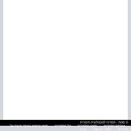
© מטח - המרכז לטכנולוגיה חינוכית
אינדקס הספרים
תקנון הספרייה
על הספרייה
תנאי שימוש באתר והגנה על
פרטיות
הסדרי נגישות
עזרה