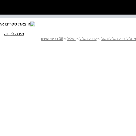
מיכה ליבנה
>
לטייל בגליל
>
הגליל
>
38 כביש הצפון