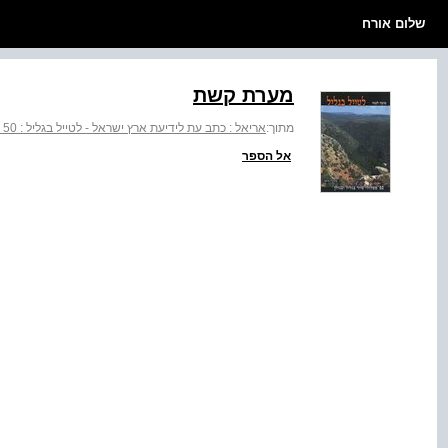
שלום אורח
מערת קשת
מתוך:
אריאל : כתב עת לידיעת ארץ ישראל - לטייל בגליל : 50 מסלולי טיול בגליל ובגולן
אל הספר