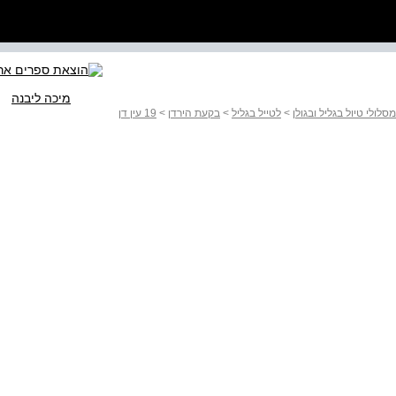
מיכה ליבנה
>
לטייל בגליל
>
בקעת הירדן
>
19 עין דן