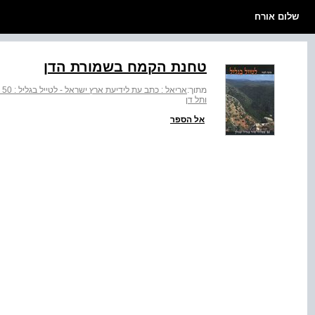
שלום אורח
טחנת הקמח בשמורת הדן
מתוך:
אריאל : כתב עת לידיעת ארץ ישראל - לטייל בגליל : 50 מסלולי טיול בגליל ובגולן
ותל דן
אל הספר