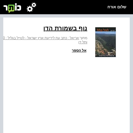
שלום אורח
נוף בשמורת הדן
מתוך:
אריאל : כתב עת לידיעת ארץ ישראל - לטייל בגליל : 50 מסלולי טיול בגליל ובגולן
ותל דן
אל הספר