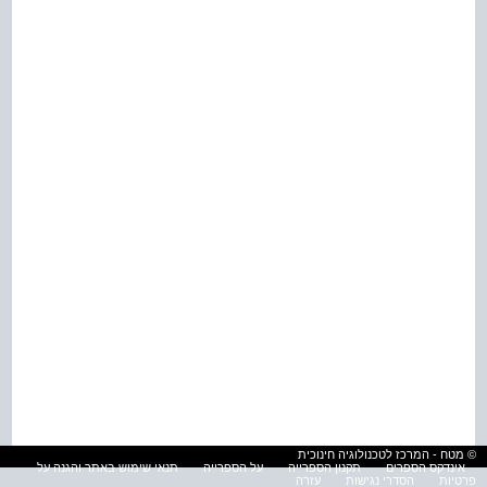
© מטח - המרכז לטכנולוגיה חינוכית
אינדקס הספרים
תקנון הספרייה
על הספרייה
תנאי שימוש באתר והגנה על
פרטיות
הסדרי נגישות
עזרה