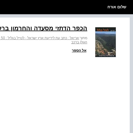
שלום אורח
הכפר הדתזי מסעדה והחרמון ברק
מתוך:
אריאל : כתב עת לידיעת ארץ ישראל - לטייל בגליל : 50 מסלולי טיול בגליל ובגולן
הגולן ברכב
אל הספר