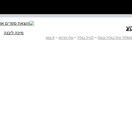
ע
מיכה ליבנה
>
לטייל בגליל
>
גולן וחרמון
>
8 צפון