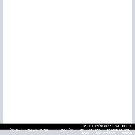
© מטח - המרכז לטכנולוגיה חינוכית
אינדקס הספרים
תקנון הספרייה
על הספרייה
תנאי שימוש באתר והגנה על
פרטיות
הסדרי נגישות
עזרה