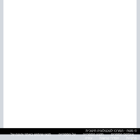
© מטח - המרכז לטכנולוגיה חינוכית
אינדקס הספרים
תקנון הספרייה
על הספרייה
תנאי שימוש באתר והגנה על
פרטיות
הסדרי נגישות
עזרה