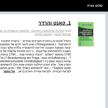
שלום אורח
1. קאנט והרדר
מתוך:
תולדות הפילוסופיה החדשה : מתקופת ההשכלה עד עמ
עמנואל קאנט
>
מקאנט לגיתה
יצאה המסכת הקטנה 'אידיאה להיסטוריה כללית מתוך כוונה 
חשובה להתפתחותו של קאנט , כי היא פותחת שלשלת של מאמר
1795 במאמר '
? . ( arung
חסרון שכל , אלא חסרון החלטה וחסרון אומץ הלב להשתמש 
wn— ! 'Sapere aude ' להשתמש בשכלך שלך ! מכ
לקראת הבגרות , לקראת עמידת האדם ברשו...
אל הספר