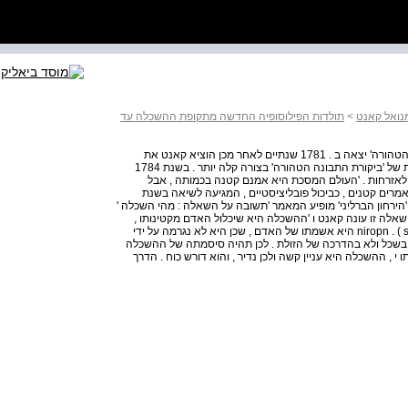
נואל קאנט
>
תולדות הפילוסופיה החדשה מתקופת ההשכלה עד
נתחיל סיכום זה בהזכרת תאריכים אחדים : ' ביקורת התבונה הטהורה' יצאה ב . 1781 שנתיים לאחר מכן הוציא קאנט את
ה'הקדמות' , ( Prolegomena ) שהן תיאור חדש של המסקנות של 'ביקורת התבונה הטהורה' בצורה קלה יותר . בשנת 1784
לאזרחות . 'העולם המסכת היא אמנם קטנה בכמותה , אבל
ים קטנים , כביכול פובליציסטיים , המגיעה לשיאה בשנת
השלום . 'הנצחי ובאותה שנה , , 1784 ובאותו 'הירחון הברליני' מופיע המאמר 'תשובה על השאלה : מהי השכלה '
Beantwortung der Frage : was ist Aufkl ?) על שאלה זו עונה קאנט ו 'ההשכלה היא שיכלול האדם מקטינותו ,
שהוא בעצמו אשם בה niropn . ( selbstverschuldete Unmttndigkeit ) היא אשמתו של האדם , שכן היא לא נגרמה על ידי
בשכל ולא בהדרכה של הזולת . לכן תהיה סיסמתה של ההשכלה
אן מסקנתו י , ההשכלה היא עניין קשה ולכן נדיר , והוא דורש כוח . הדרך