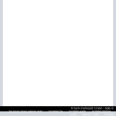
© מטח - המרכז לטכנולוגיה חינוכית
אינדקס הספרים
תקנון הספרייה
על הספרייה
תנאי שימוש באתר והגנה על
פרטיות
הסדרי נגישות
עזרה