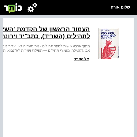
שלום אורח
העמוד הראשון של הקדמת 'השילז
לתהילים (השריד‭,(‬ כתב־יד וירונה — הספריה העירונית ‭.204‬
מתוך:
ארבע גישות לספר תהילים - מר' סעדיה גאון עד ר' אבר
אבן ג'קטילה: מזמורי תהילים — תפילות ושירות לא־נבואיות
אל הספר