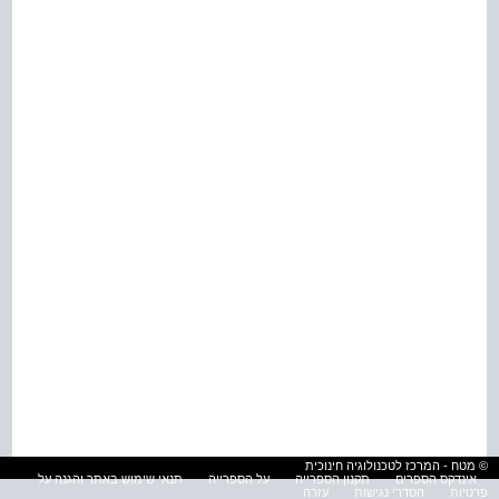
© מטח - המרכז לטכנולוגיה חינוכית
אינדקס הספרים
תקנון הספרייה
על הספרייה
תנאי שימוש באתר והגנה על
פרטיות
הסדרי נגישות
עזרה