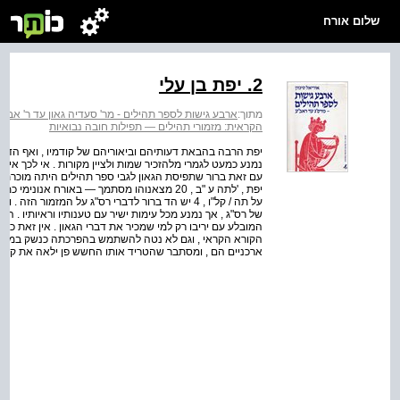
שלום אורח
2. יפת בן עלי
מתוך:
ארבע גישות לספר תהילים - מר' סעדיה גאון עד ר' אבר
הקראית: מזמורי תהילים — תפילות חובה נבואיות
נמנע כמעט לגמרי מלהזכיר שמות ולציין מקורות . אי לכך אין 
עם זאת ברור שתפיסת הגאון לגבי ספר תהילים היתה מוכרת לו מ
יפת , 'לתה ע "ב , 20 מצאנוהו מסתמך — באורח א
על תה / קל"ו , 4 יש הד ברור לדברי רס"ג על המזמו
של רס"ג , אך נמנע מכל עימות ישיר עם טענותיו וראיותיו .
המובלע עם יריבו רק למי שמכיר את דברי הגאון . אין זאת כי 
הקורא הקראי , וגם לא נטה להשתמש בהפרכתה כנשק במאבק 
ארכניים הם , ומסתבר שהטריד אותו החשש פן ילאה את קוראיו