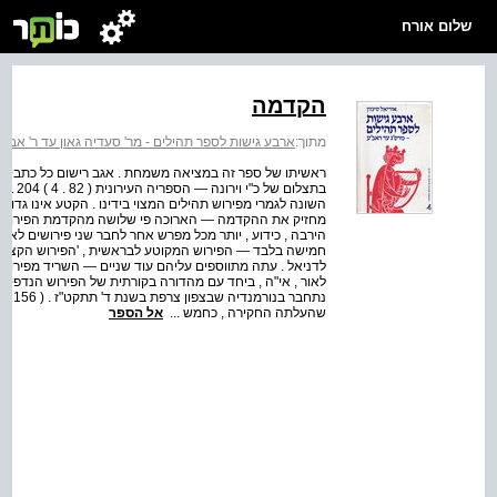
שלום אורח
הקדמה
מתוך:
ארבע גישות לספר תהילים - מר' סעדיה גאון עד ר' אבר
ראשיתו של ספר זה במציאה משמחת . אגב רישום כל כתבי הי
בתצלום
מחזיק את ההקדמה — הארוכה פי שלושה מהקדמת הפירוש הנ
הירבה , כידוע , יותר מכל מפרש אחר לחבר שני פירושים לאות
חמישה בלבד — הפירוש המקוטע לבראשית , 'הפירוש הקצר' ל
לדניאל . עתה מתווספים עליהם עוד שניים — השריד מפירושו 
לאור , אי"ה , ביחד עם מהדורה בקורתית של הפירוש הנדפס 
נת
שהעלתה החקירה , כחמש ...
אל הספר