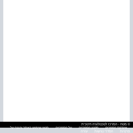
© מטח - המרכז לטכנולוגיה חינוכית
אינדקס הספרים
תקנון הספרייה
על הספרייה
תנאי שימוש באתר והגנה על
פרטיות
הסדרי נגישות
עזרה