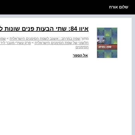
שלום אורח
איוו ‭:84‬ שתי הבעות פנים שונות לאותה השאלה (ייש לן אוטו‭('!‬
מתוך:
שפה במרחב : אשנב לשפת הסימנים הישראלית
>
שפה
הלשוני של שפת הסימנים הישראלית
>
פרק עשירי מעבר ליד
הסימנים
אל הספר