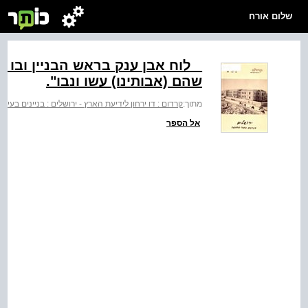
שלום אורח
_ לוח אבן ענק בראש הבניין ובו 
שהם (אבותינו) עשו ‭."ובנו‬
מתוך:
קרדום : דו ירחון לידיעת הארץ - ירושלים : בניינים בעי
אל הספר