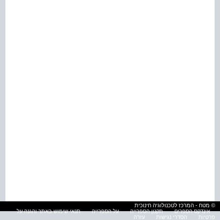
© מטח - המרכז לטכנולוגיה חינוכית
אינדקס הספרים
תקנון הספרייה
על הספרייה
תנאי שימוש באתר והגנה על
פרטיות
הסדרי נגישות
עזרה